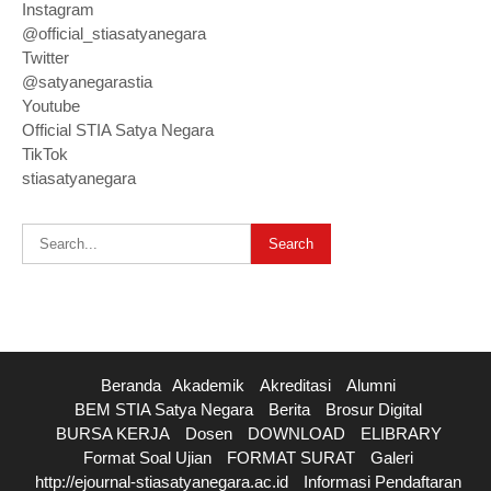
Instagram
@official_stiasatyanegara
Twitter
@satyanegarastia
Youtube
Official STIA Satya Negara
TikTok
stiasatyanegara
Beranda
Akademik
Akreditasi
Alumni
BEM STIA Satya Negara
Berita
Brosur Digital
BURSA KERJA
Dosen
DOWNLOAD
ELIBRARY
Format Soal Ujian
FORMAT SURAT
Galeri
http://ejournal-stiasatyanegara.ac.id
Informasi Pendaftaran