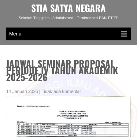
Skip
STIA SATYA NEGARA
to
content
Sekolah Tinggi Ilmu Administrasi – Terakreditasi BAN-PT "B"
Menu
JADWAL SEMINAR PROPOSAL
PERIODE IV TAHUN AKADEMIK
2025-2026
14 Januari 2026
|
Tidak ada komentar